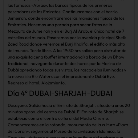
las famosas «Abras», las barcas típicas de los primeros
pescadores de los Emiratos. Continuaremos con el barrio
Jumeirah, donde encontraremos las mansiones típicas de los
Emiraties. Haremos una parada para sacar fotos de la
Mezquita de Jumeirah y en el Burj Al Arab, el único hotel de 7
estrellas del mundo. Pasaremos por la avenida principal Sheik
Zaed Road donde veremos el Burj Khalifa, el edificio más alto
del mundo. Tarde libre. A las 19:30 hrs salida para disfrutar de
una exquisita cena (buffet internacional) a bordo de un Dhow
tradicional, navegando durante dos horas por la Marina de
Dubái apreciando todas sus vistas, los rascacielos iluminados y
la nueva isla Blu Waters con el impresionante Dubái Eye.
Regreso al hotel. Alojamiento.
Día 4º DUBAI-SHARJAH-DUBAI
Desayuno. Salida hacia el Emirato de Sharjah, situado a unos 20
minutos aprox. del centro de Dubái. El Emirato de Sharjah se
estableció como el centro cultural del Medio Oriente.
Comenzaremos en la rotonda, monumento de la cultura «Plaza
del Corán», seguimos al Museo de la civilización Islámica, la
Corniche, visitando el mercado más antiguo del emirato que