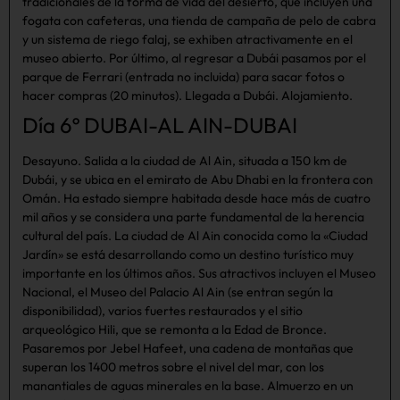
tradicionales de la forma de vida del desierto, que incluyen una
fogata con cafeteras, una tienda de campaña de pelo de cabra
y un sistema de riego falaj, se exhiben atractivamente en el
museo abierto. Por último, al regresar a Dubái pasamos por el
parque de Ferrari (entrada no incluida) para sacar fotos o
hacer compras (20 minutos). Llegada a Dubái. Alojamiento.
Día 6º DUBAI-AL AIN-DUBAI
Desayuno. Salida a la ciudad de Al Ain, situada a 150 km de
Dubái, y se ubica en el emirato de Abu Dhabi en la frontera con
Omán. Ha estado siempre habitada desde hace más de cuatro
mil años y se considera una parte fundamental de la herencia
cultural del país. La ciudad de Al Ain conocida como la «Ciudad
Jardín» se está desarrollando como un destino turístico muy
importante en los últimos años. Sus atractivos incluyen el Museo
Nacional, el Museo del Palacio Al Ain (se entran según la
disponibilidad), varios fuertes restaurados y el sitio
arqueológico Hili, que se remonta a la Edad de Bronce.
Pasaremos por Jebel Hafeet, una cadena de montañas que
superan los 1400 metros sobre el nivel del mar, con los
manantiales de aguas minerales en la base. Almuerzo en un