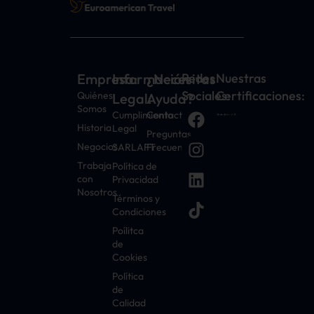
Empresa:
Información
¿Necesitas
Redes
Nuestras
Sociales:
Certificaciones:
Quiénes
Legal:
Ayuda?
Somos
Cumplimiento
Contacto
Historia
Legal
Preguntas
Negocios
SARLAFT
Frecuentes
Trabaja
Política de
con
Privacidad
Nosotros
Términos y
Condiciones
Poílitca
de
Cookies
Política
de
Calidad