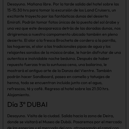
Desayuno. Mañana libre. Por la tarde salida del hotel sobre las
15-15:30 hrs para tomar la excursión de los Land Cruisers, un
excitante trayecto por las fantásticas dunas del desierto
Emirati. Podrán tomar fotos únicas de la puesta del sol árabe y
una vez que este desaparezca detrás de las doradas dunas, nos
dirigiremos a nuestro campamento ubicado también en pleno
desierto. El olor a la fresca Brocheta de cordero a la parrilla,
las hogueras, el olor a las tradicionales pipas de agua y los
relajantes sonidos de la música árabe, le harán disfrutar de una
autentica e inolvidable noche beduina. Después de haber
repuesto fuerzas tras la suntuosa cena, una bailarina, le
mostrará el antiguo arte de la Danza del Vientre. También
podrán hacer Sandboard, paseo en camello y tatuajes de
henna, todo se encuentran incluido junto con el agua,
refrescos, té y café. Regreso al hotel sobre las 21:30 hrs.
Alojamiento.
Día 3º DUBAI
Desayuno. Visita de la ciudad. Salida hacia la zona de Deira,
donde se visitará el Museo de Dubái. Pasaremos por el mercado
de las especias y el mercado del oro, atravesando el canal con