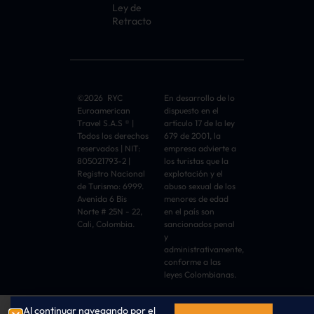
Ley de
Retracto
©2026 RYC
En desarrollo de lo
Euroamerican
dispuesto en el
Travel S.A.S ® |
artículo 17 de la ley
Todos los derechos
679 de 2001, la
reservados | NIT:
empresa advierte a
805021793-2 |
los turistas que la
Registro Nacional
explotación y el
de Turismo: 6999.
abuso sexual de los
Avenida 6 Bis
menores de edad
Norte # 25N - 22,
en el país son
Cali, Colombia.
sancionados penal
y
administrativamente,
conforme a las
leyes Colombianas.
Al continuar navegando por el