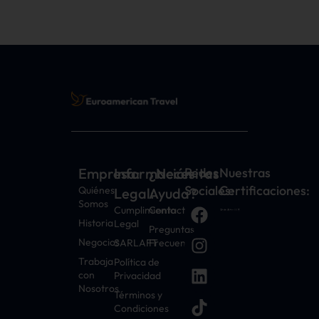
Empresa:
Información
¿Necesitas
Redes
Nuestras
Sociales:
Certificaciones:
Quiénes
Legal:
Ayuda?
Somos
Cumplimiento
Contacto
Historia
Legal
Preguntas
Negocios
SARLAFT
Frecuentes
Trabaja
Política de
con
Privacidad
Nosotros
Términos y
Condiciones