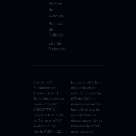
Poílitca
de
Cookies
Política
de
Calidad
Ley de
Retracto
©2026 RYC
En desarrollo de lo
Euroamerican
dispuesto en el
Travel S.A.S ® |
artículo 17 de la ley
Todos los derechos
679 de 2001, la
reservados | NIT:
empresa advierte a
805021793-2 |
los turistas que la
Registro Nacional
explotación y el
de Turismo: 6999.
abuso sexual de los
Avenida 6 Bis
menores de edad
Norte # 25N - 22,
en el país son