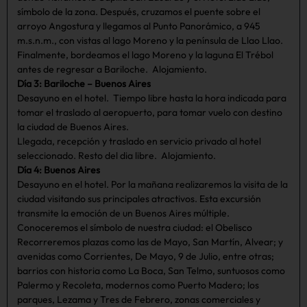
símbolo de la zona. Después, cruzamos el puente sobre el
arroyo Angostura y llegamos al Punto Panorámico, a 945
m.s.n.m., con vistas al lago Moreno y la península de Llao Llao.
Finalmente, bordeamos el lago Moreno y la laguna El Trébol
antes de regresar a Bariloche. Alojamiento.
Día 3: Bariloche – Buenos Aires
Desayuno en el hotel. Tiempo libre hasta la hora indicada para
tomar el traslado al aeropuerto, para tomar vuelo con destino
la ciudad de Buenos Aires.
Llegada, recepción y traslado en servicio privado al hotel
seleccionado. Resto del dia libre. Alojamiento.
Día 4: Buenos Aires
Desayuno en el hotel. Por la mañana realizaremos la visita de la
ciudad visitando sus principales atractivos. Esta excursión
transmite la emoción de un Buenos Aires múltiple.
Conoceremos el símbolo de nuestra ciudad: el Obelisco
Recorreremos plazas como las de Mayo, San Martín, Alvear; y
avenidas como Corrientes, De Mayo, 9 de Julio, entre otras;
barrios con historia como La Boca, San Telmo, suntuosos como
Palermo y Recoleta, modernos como Puerto Madero; los
parques, Lezama y Tres de Febrero, zonas comerciales y