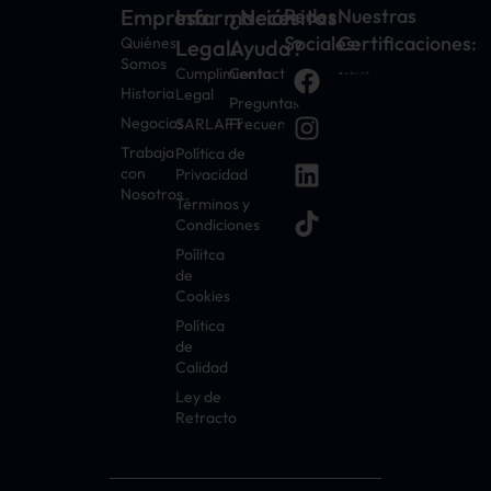
Empresa:
Información
¿Necesitas
Redes
Nuestras
Sociales:
Certificaciones:
Quiénes
Legal:
Ayuda?
Somos
Cumplimiento
Contacto
Historia
Legal
Preguntas
Negocios
SARLAFT
Frecuentes
Trabaja
Política de
con
Privacidad
Nosotros
Términos y
Condiciones
Poílitca
de
Cookies
Política
de
Calidad
Ley de
Retracto